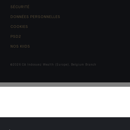
SÉCURITÉ
DONNÉES PERSONNELLES
COOKIES
PSD2
NOS KIIDS
©2026 CA Indosuez Wealth (Europe), Belgium Branch