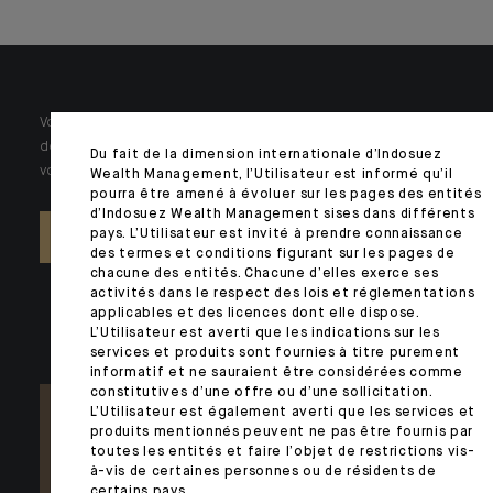
Votre patrimoine est unique et requiert des réponses spécifiques à
des problématiques singulières. Jour après jour, nos experts sont à
Du fait de la dimension internationale d’Indosuez
votre écoute.
Wealth Management, l’Utilisateur est informé qu’il
pourra être amené à évoluer sur les pages des entités
d’Indosuez Wealth Management sises dans différents
pays. L’Utilisateur est invité à prendre connaissance
NOUS CONTACTER
des termes et conditions figurant sur les pages de
chacune des entités. Chacune d’elles exerce ses
activités dans le respect des lois et réglementations
applicables et des licences dont elle dispose.
L’Utilisateur est averti que les indications sur les
services et produits sont fournies à titre purement
informatif et ne sauraient être considérées comme
constitutives d’une offre ou d’une sollicitation.
L’Utilisateur est également averti que les services et
produits mentionnés peuvent ne pas être fournis par
toutes les entités et faire l’objet de restrictions vis-
à-vis de certaines personnes ou de résidents de
certains pays.