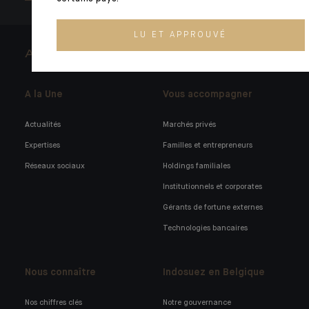
LU ET APPROUVÉ
ARCHITECTS OF WEALTH
A la Une
Vous accompagner
Actualités
Marchés privés
Expertises
Familles et entrepreneurs
Réseaux sociaux
Holdings familiales
Institutionnels et corporates
Gérants de fortune externes
Technologies bancaires
Nous connaître
Indosuez en Belgique
Nos chiffres clés
Notre gouvernance