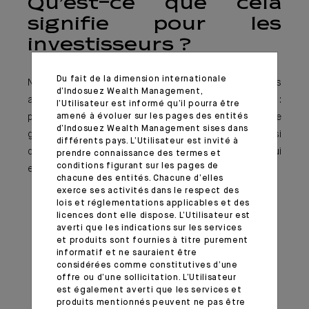
Qu’est-ce que cela
signifie pour les
investisseurs ?
Du fait de la dimension internationale
Nous sommes encore au début. Nous privilégions
d’Indosuez Wealth Management,
actuellement l’infrastructure qui rend l’IA possible :
l’Utilisateur est informé qu’il pourra être
puces, énergie, transmission, stockage. C’est le véritable
amené à évoluer sur les pages des entités
d’Indosuez Wealth Management sises dans
goulot d’étranglement. Cependant, nous identifions aussi
différents pays. L’Utilisateur est invité à
des opportunités sélectives parmi les entreprises qui
prendre connaissance des termes et
conditions figurant sur les pages de
exploitent déjà l’IA de manière productive.
chacune des entités. Chacune d’elles
exerce ses activités dans le respect des
lois et réglementations applicables et des
licences dont elle dispose. L’Utilisateur est
averti que les indications sur les services
et produits sont fournies à titre purement
informatif et ne sauraient être
considérées comme constitutives d’une
offre ou d’une sollicitation. L’Utilisateur
est également averti que les services et
produits mentionnés peuvent ne pas être