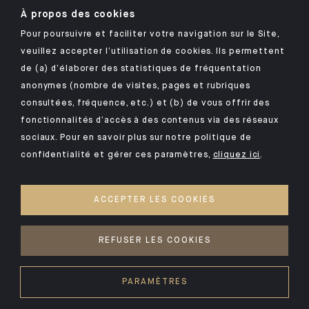
À propos des cookies
Pour poursuivre et faciliter votre navigation sur le Site,
Retrouvez notre application mobile Indosuez
veuillez accepter l’utilisation de cookies. Ils permettent
de (a) d’élaborer des statistiques de fréquentation
anonymes (nombre de visites, pages et rubriques
consultées, fréquence, etc.) et (b) de vous offrir des
MENTIONS LÉGALES
fonctionnalités d’accès à des contenus via des réseaux
SÉCURITÉ
sociaux. Pour en savoir plus sur notre politique de
confidentialité et gérer ces paramètres,
cliquez ici
.
DONNÉES PERSONNELLES
COOKIES
ACCEPTER LES COOKIES
PSD2
NOS KIIDS
REFUSER LES COOKIES
©2026 CA Indosuez Wealth (Europe), Belgium Branch
PARAMÈTRES